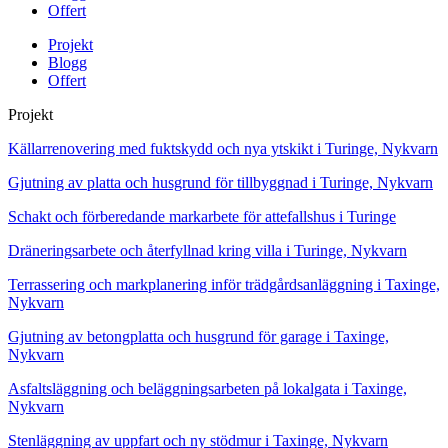
Offert
Projekt
Blogg
Offert
Projekt
Källarrenovering med fuktskydd och nya ytskikt i Turinge, Nykvarn
Gjutning av platta och husgrund för tillbyggnad i Turinge, Nykvarn
Schakt och förberedande markarbete för attefallshus i Turinge
Dräneringsarbete och återfyllnad kring villa i Turinge, Nykvarn
Terrassering och markplanering inför trädgårdsanläggning i Taxinge,
Nykvarn
Gjutning av betongplatta och husgrund för garage i Taxinge,
Nykvarn
Asfaltsläggning och beläggningsarbeten på lokalgata i Taxinge,
Nykvarn
Stenläggning av uppfart och ny stödmur i Taxinge, Nykvarn