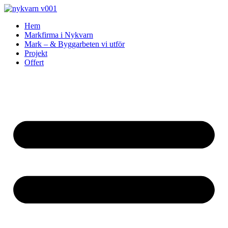
Skip
to
Hem
content
Markfirma i Nykvarn
Mark – & Byggarbeten vi utför
Projekt
Offert