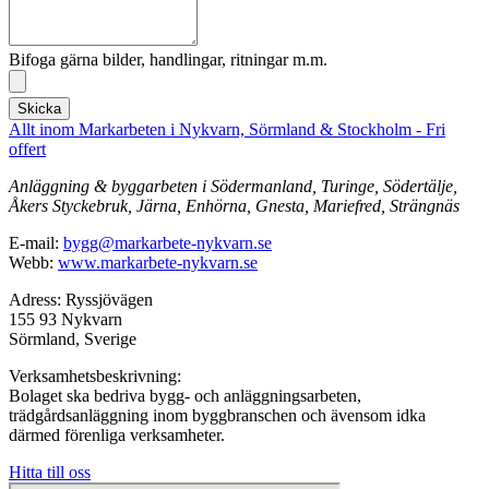
Bifoga gärna bilder, handlingar, ritningar m.m.
Skicka
Allt inom Markarbeten i Nykvarn, Sörmland & Stockholm - Fri
offert
Anläggning & byggarbeten i Södermanland, Turinge, Södertälje,
Åkers Styckebruk, Järna, Enhörna, Gnesta, Mariefred, Strängnäs
E-mail:
bygg@markarbete-nykvarn.se
Webb:
www.markarbete-nykvarn.se
Adress: Ryssjövägen
155 93 Nykvarn
Sörmland, Sverige
Verksamhetsbeskrivning:
Bolaget ska bedriva bygg- och anläggningsarbeten,
trädgårdsanläggning inom byggbranschen och ävensom idka
därmed förenliga verksamheter.
Hitta till oss