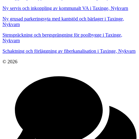
Ny servis och inkoppling av kommunalt VA i Taxinge, Nykvarn
Ny grusad parkeringsyta med kantstöd och bärlager i Taxinge,
Nykvarn
Stenspräckning och bergsprängning för poolbygge i Taxinge,
Nykvarn
Schaktning och förläggning av fiberkanalisation i Taxinge, Nykvarn
© 2026