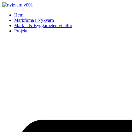
Skip
to
Hem
content
Markfirma i Nykvarn
Mark – & Byggarbeten vi utför
Projekt