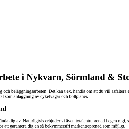
arbete i Nykvarn, Sörmland & S
ing och beläggningsarbeten. Det kan t.ex. handla om att du vill asfaltera
väl som anläggning av cykelvägar och bollplaner.
and
vända dig av. Naturligtvis erbjuder vi även totalentreprenad i egen regi
ör att garantera dig en så bekymmersfri markentreprenad som möjligt.