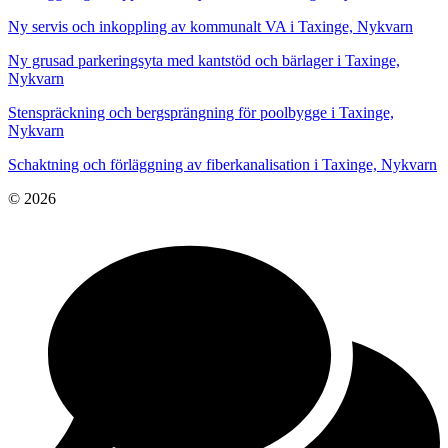
Ny servis och inkoppling av kommunalt VA i Taxinge, Nykvarn
Ny grusad parkeringsyta med kantstöd och bärlager i Taxinge,
Nykvarn
Stenspräckning och bergsprängning för poolbygge i Taxinge,
Nykvarn
Schaktning och förläggning av fiberkanalisation i Taxinge, Nykvarn
© 2026