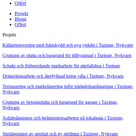
Offert
Projekt
Blogg
Offert
Projekt
Källarrenovering med fuktskydd och nya ytskikt i Turinge, Nykvarn
Gjutning av platta och husgrund för tillbyggnad i Turinge, Nykvarn
Schakt och förberedande markarbete för attefallshus i Turinge
Dräneringsarbete och återfyllnad kring villa i Turinge, Nykvarn
Terrassering och markplanering inför trädgårdsanläggning i Taxinge,
Nykvarn
Gjutning av betongplatta och husgrund för garage i Taxinge,
Nykvarn
Asfaltsläggning och beläggningsarbeten på lokalgata i Taxinge,
Nykvarn
Stenläggning av uppfart och ny stödmur i Taxinge, Nykvarn