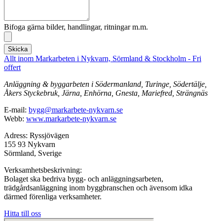
Bifoga gärna bilder, handlingar, ritningar m.m.
Skicka
Allt inom Markarbeten i Nykvarn, Sörmland & Stockholm - Fri
offert
Anläggning & byggarbeten i Södermanland, Turinge, Södertälje,
Åkers Styckebruk, Järna, Enhörna, Gnesta, Mariefred, Strängnäs
E-mail:
bygg@markarbete-nykvarn.se
Webb:
www.markarbete-nykvarn.se
Adress: Ryssjövägen
155 93 Nykvarn
Sörmland, Sverige
Verksamhetsbeskrivning:
Bolaget ska bedriva bygg- och anläggningsarbeten,
trädgårdsanläggning inom byggbranschen och ävensom idka
därmed förenliga verksamheter.
Hitta till oss