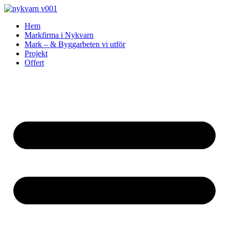
Skip
to
Hem
content
Markfirma i Nykvarn
Mark – & Byggarbeten vi utför
Projekt
Offert