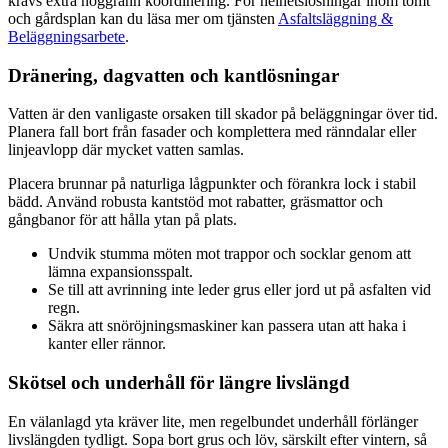
krävs extra noggrann koordinering. För helhetslösningar inom tomt
och gårdsplan kan du läsa mer om tjänsten
Asfaltsläggning &
Beläggningsarbete
.
Dränering, dagvatten och kantlösningar
Vatten är den vanligaste orsaken till skador på beläggningar över tid.
Planera fall bort från fasader och komplettera med ränndalar eller
linjeavlopp där mycket vatten samlas.
Placera brunnar på naturliga lågpunkter och förankra lock i stabil
bädd. Använd robusta kantstöd mot rabatter, gräsmattor och
gångbanor för att hålla ytan på plats.
Undvik stumma möten mot trappor och socklar genom att
lämna expansionsspalt.
Se till att avrinning inte leder grus eller jord ut på asfalten vid
regn.
Säkra att snöröjningsmaskiner kan passera utan att haka i
kanter eller rännor.
Skötsel och underhåll för längre livslängd
En välanlagd yta kräver lite, men regelbundet underhåll förlänger
livslängden tydligt. Sopa bort grus och löv, särskilt efter vintern, så