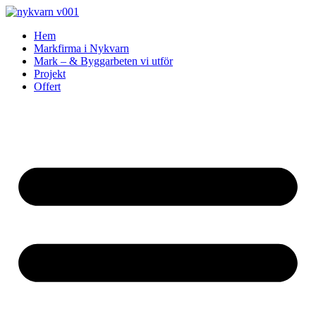
Skip
to
Hem
content
Markfirma i Nykvarn
Mark – & Byggarbeten vi utför
Projekt
Offert