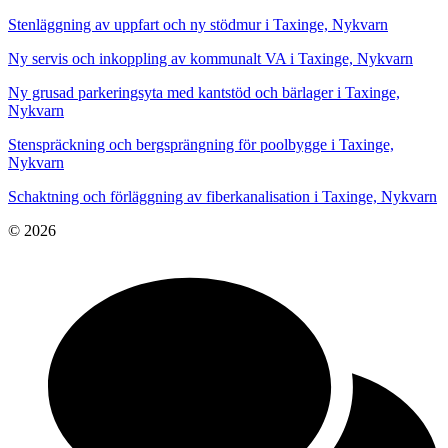
Stenläggning av uppfart och ny stödmur i Taxinge, Nykvarn
Ny servis och inkoppling av kommunalt VA i Taxinge, Nykvarn
Ny grusad parkeringsyta med kantstöd och bärlager i Taxinge,
Nykvarn
Stenspräckning och bergsprängning för poolbygge i Taxinge,
Nykvarn
Schaktning och förläggning av fiberkanalisation i Taxinge, Nykvarn
© 2026