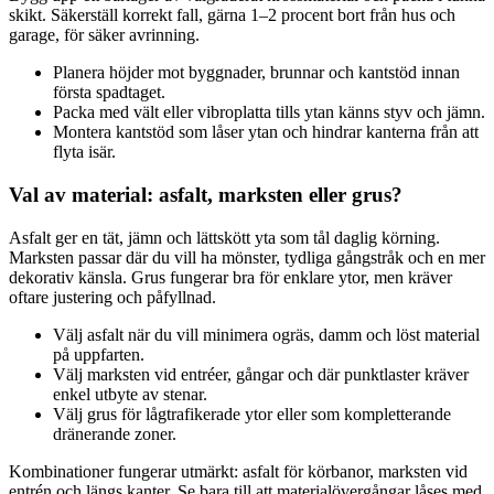
skikt. Säkerställ korrekt fall, gärna 1–2 procent bort från hus och
garage, för säker avrinning.
Planera höjder mot byggnader, brunnar och kantstöd innan
första spadtaget.
Packa med vält eller vibroplatta tills ytan känns styv och jämn.
Montera kantstöd som låser ytan och hindrar kanterna från att
flyta isär.
Val av material: asfalt, marksten eller grus?
Asfalt ger en tät, jämn och lättskött yta som tål daglig körning.
Marksten passar där du vill ha mönster, tydliga gångstråk och en mer
dekorativ känsla. Grus fungerar bra för enklare ytor, men kräver
oftare justering och påfyllnad.
Välj asfalt när du vill minimera ogräs, damm och löst material
på uppfarten.
Välj marksten vid entréer, gångar och där punktlaster kräver
enkel utbyte av stenar.
Välj grus för lågtrafikerade ytor eller som kompletterande
dränerande zoner.
Kombinationer fungerar utmärkt: asfalt för körbanor, marksten vid
entrén och längs kanter. Se bara till att materialövergångar låses med