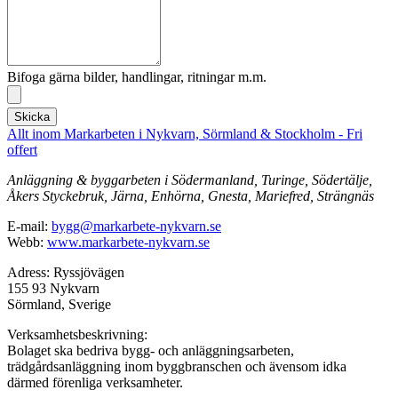
Bifoga gärna bilder, handlingar, ritningar m.m.
Skicka
Allt inom Markarbeten i Nykvarn, Sörmland & Stockholm - Fri
offert
Anläggning & byggarbeten i Södermanland, Turinge, Södertälje,
Åkers Styckebruk, Järna, Enhörna, Gnesta, Mariefred, Strängnäs
E-mail:
bygg@markarbete-nykvarn.se
Webb:
www.markarbete-nykvarn.se
Adress: Ryssjövägen
155 93 Nykvarn
Sörmland, Sverige
Verksamhetsbeskrivning:
Bolaget ska bedriva bygg- och anläggningsarbeten,
trädgårdsanläggning inom byggbranschen och ävensom idka
därmed förenliga verksamheter.