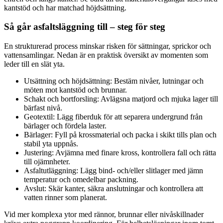
kantstöd och har matchad höjdsättning.
Så går asfaltsläggning till – steg för steg
En strukturerad process minskar risken för sättningar, sprickor och
vattensamlingar. Nedan är en praktisk översikt av momenten som
leder till en slät yta.
Utsättning och höjdsättning: Bestäm nivåer, lutningar och
möten mot kantstöd och brunnar.
Schakt och bortforsling: Avlägsna matjord och mjuka lager till
bärfast nivå.
Geotextil: Lägg fiberduk för att separera undergrund från
bärlager och fördela laster.
Bärlager: Fyll på krossmaterial och packa i skikt tills plan och
stabil yta uppnås.
Justering: Avjämna med finare kross, kontrollera fall och rätta
till ojämnheter.
Asfaltutläggning: Lägg bind- och/eller slitlager med jämn
temperatur och omedelbar packning.
Avslut: Skär kanter, säkra anslutningar och kontrollera att
vatten rinner som planerat.
Vid mer komplexa ytor med rännor, brunnar eller nivåskillnader